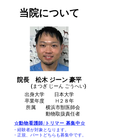
​当院について
院長 松木 ジーン 豪平
​(まつぎ じーん ごうへい)
出身大学
日本大学
卒業年度 H２８年
所属 横浜市獣医師会
動物取扱責任者
​☆動物看護師/トリマー 募集中☆
・経験者が対象となります。
・正規、パートどちらも募集中です。