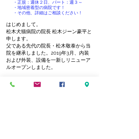
・正規：週休２日、パート：週３～
​・地域密着型の病院です！
​・その他、詳細はご相談ください！
はじめまして。
松木犬猫病院の院長 松木ジーン豪平と
申します。
父である先代の院長・松木敬泰から当
院を継承しました。2019年3月、内装
および外装、設備を一新しリニューア
ルオープンしました。
現在、ワンちゃん・ネコちゃんは私た
ち人間の生活において非常に重要な存
在となってきています。特にご家族の
一員として考えられている方が多いと
思います。これから​松木犬猫病院はワ
ンちゃん・ネコちゃんの”生活の質”の
向上に努め、飼い主様との"生活を支え
る"ことを目標として若い力で日々の獣
医療に貢献したいと思っております。