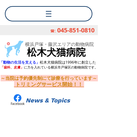
045-851-0810
☎:
​横浜戸塚・藤沢エリアの動物病院
松木犬猫病院
「動物の生活を支える」
松木犬猫病院は1996年に創立した
「歯科、皮膚」
に力を入れている横浜市戸塚区の動物病院です。
～当院は予約優先制にて診療を行っています～
トリミングサービス開始！！
News & Topics
Facebook